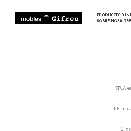
PRODUCTES D’IN
SOBRE NOSALTR
STUA és
Els mob
El q