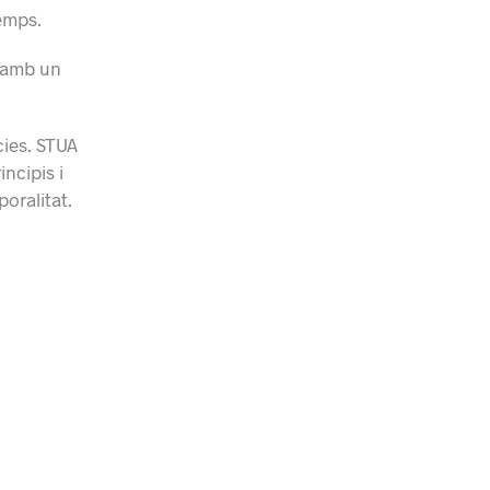
emps.
a amb un
cies. STUA
incipis i
poralitat.