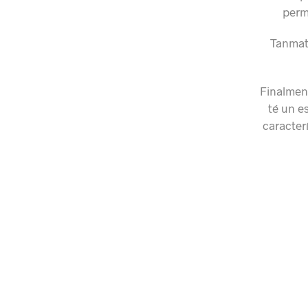
perm
Tanmate
Finalment
té un es
caracterí