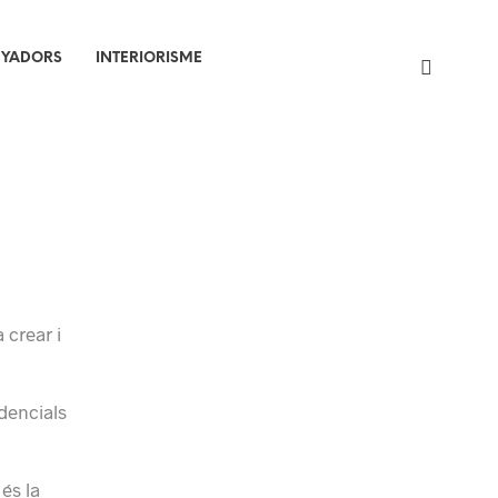
NYADORS
INTERIORISME
 crear i
dencials
és la