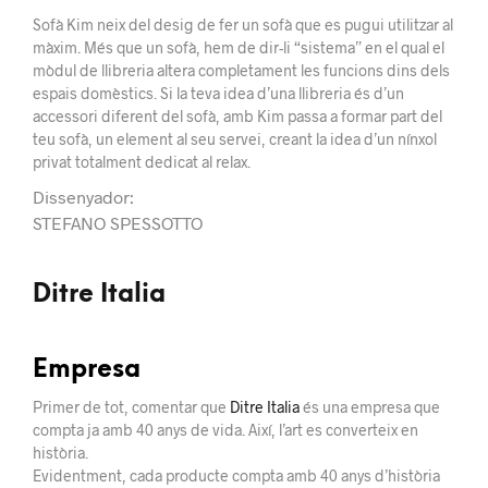
Sofà Kim neix del desig de fer un sofà que es pugui utilitzar al
màxim. Més que un sofà, hem de dir-li “sistema” en el qual el
mòdul de llibreria altera completament les funcions dins dels
espais domèstics. Si la teva idea d’una llibreria és d’un
accessori diferent del sofà, amb Kim passa a formar part del
teu sofà, un element al seu servei, creant la idea d’un nínxol
privat totalment dedicat al relax.
Dissenyador:
STEFANO SPESSOTTO
Ditre Italia
Empresa
Primer de tot, comentar que
Ditre Italia
és una empresa que
compta ja amb 40 anys de vida. Així, l’art es converteix en
història.
Evidentment, cada producte compta amb 40 anys d’història