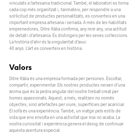
vinculats a l’artesania tradicional. També, el laboratori es torna
cada cop més organitzat i, tanmateix, per respondre a una
sol·licitud de productes personalitzats, es converteix en una
important empresa artesana i seriada. A més de les habilitats
emprenedores, Ditre Itàlia confirma, any rere any, una actitud
de detall i d’artesania. Es distingeix per les seves col·leccions.
La història d’ahir és la singularitat d’avui.
40 anys. L’art es converteix en història.
Valors
Ditre Itàlia és una empresa formada per persones. Escoltar,
compartir, experimentar. Els nostres productes neixen d’una
ànima que és la pedra angular del nostre treball creat per
homes apassionats. Aquest, a més, realitzen no només
objectes, sinó artefactes per viure, superfícies per acariciar.
El sofà és una experiència. També, un viatge pels estils de
vida que ens envolta en una activitat que mai no acaba. La
nostra curiositat i experiència genera el desig de continuar
aquesta aventura especial.