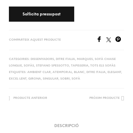
COMPARTEIX AQUEST PRODUCTE
CATEGORIES:
DISSENYADORS
,
DITRE ITALIA
,
MARQUES
,
SOFÀ CHAISE
LONGUE
,
SOFÀS
,
STEFANO SPESSOTTO
,
TAPISSERIA
,
TOTS ELS SOFÀS
ETIQUETES:
AMBIENT CLAR
,
ATEMPORAL
,
BLANC
,
DITRE ITALIA
,
ELEGANT
,
EXCEL·LENT
,
GIRONA
,
SINGULAR
,
SOBRI
,
SOFÀ
PRODUCTE ANTERIOR
PRÒXIM PRODUCTE
DESCRIPCIÓ