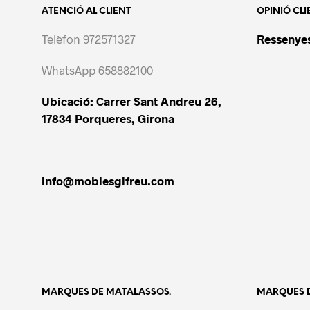
ATENCIÓ AL CLIENT
OPINIÓ CLI
Telèfon 972571327
Ressenyes
WhatsApp 658882100
Ubicació: Carrer Sant Andreu 26,
17834 Porqueres, Girona
info@moblesgifreu.com
MARQUES DE MATALASSOS.
MARQUES D