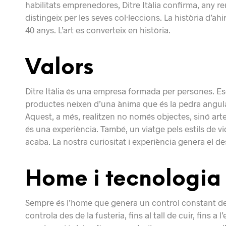
habilitats emprenedores, Ditre Itàlia confirma, any rer
distingeix per les seves col·leccions. La història d’ahir
40 anys. L’art es converteix en història.
Valors
Ditre Itàlia és una empresa formada per persones. Esc
productes neixen d’una ànima que és la pedra angula
Aquest, a més, realitzen no només objectes, sinó artef
és una experiència. També, un viatge pels estils de v
acaba. La nostra curiositat i experiència genera el d
Home i tecnologia
Sempre és l’home que genera un control constant de t
controla des de la fusteria, fins al tall de cuir, fins 