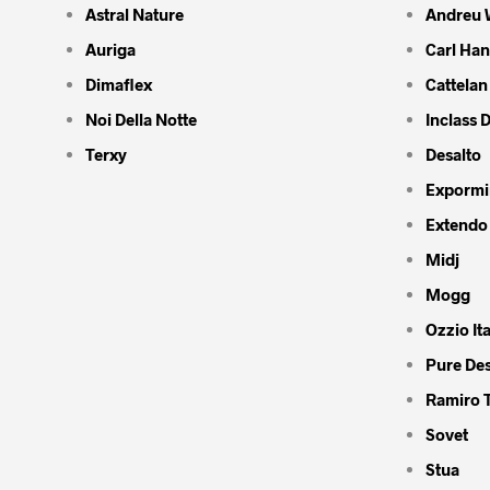
Astral Nature
Andreu 
Auriga
Carl Ha
Dimaflex
Cattelan 
Noi Della Notte
Inclass 
Terxy
Desalto
Expormi
Extendo
Midj
Mogg
Ozzio Ita
Pure De
Ramiro 
Sovet
Stua