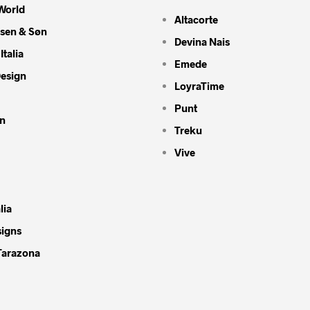
World
Altacorte
nsen & Søn
Devina Nais
Italia
Emede
Design
LoyraTime
Punt
n
Treku
Vive
lia
signs
Tarazona