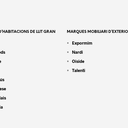
’HABITACIONS DE LLIT GRAN
MARQUES MOBILIARI D’EXTERI
Expormim
eds
Nardi
e
Oiside
Talenti
ús
ese
ais
ia