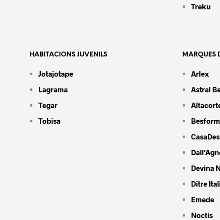
Treku
HABITACIONS JUVENILS
MARQUES D
Jotajotape
Arlex
Lagrama
Astral B
Tegar
Altacort
Tobisa
Besform
CasaDes
Dall’Agn
Devina N
Ditre Ital
Emede
Noctis