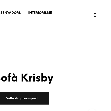
SSENYADORS
INTERIORISME
ofà Krisby