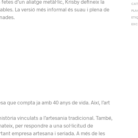
tes d’un aliatge metàl·lic, Krisby defineix la
CAT
bles. La versió més informal és suau i plena de
PLA
rnades.
ETI
EXC
a que compta ja amb 40 anys de vida. Així, l’art
òria vinculats a l’artesania tradicional. També,
ateix, per respondre a una sol·licitud de
tant empresa artesana i seriada. A més de les