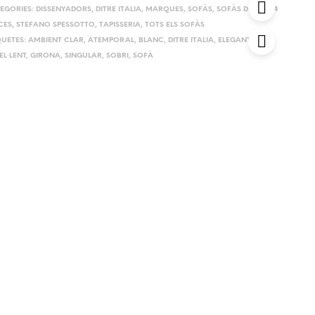
EGORIES:
DISSENYADORS
,
DITRE ITALIA
,
MARQUES
,
SOFÀS
,
SOFÀS DE 2, 3 I 4
CES
,
STEFANO SPESSOTTO
,
TAPISSERIA
,
TOTS ELS SOFÀS
QUETES:
AMBIENT CLAR
,
ATEMPORAL
,
BLANC
,
DITRE ITALIA
,
ELEGANT
,
EL·LENT
,
GIRONA
,
SINGULAR
,
SOBRI
,
SOFÀ