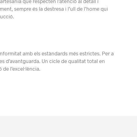
rtesania que respecten l’atenció al detall i
ent, sempre és la destresa i l’ull de l’home qui
ducció.
nformitat amb els estàndards més estrictes. Per a
ies d’avantguarda. Un cicle de qualitat total en
 de l’excel·lència.