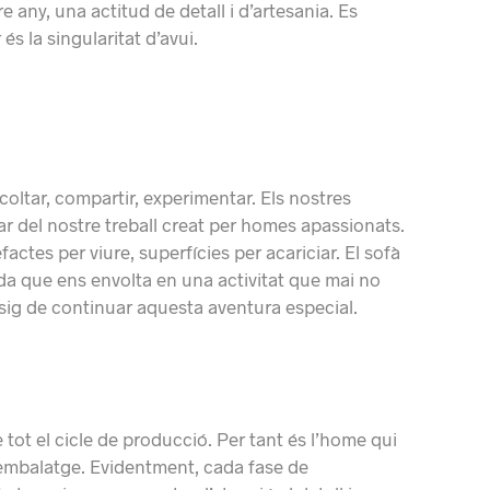
e any, una actitud de detall i d’artesania. Es
 és la singularitat d’avui.
oltar, compartir, experimentar. Els nostres
r del nostre treball creat per homes apassionats.
actes per viure, superfícies per acariciar. El sofà
ida que ens envolta en una activitat que mai no
esig de continuar aquesta aventura especial.
ot el cicle de producció. Per tant és l’home qui
a l’embalatge. Evidentment, cada fase de