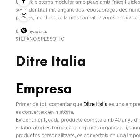
Un sofà sistema modular amb peus amb línies fluïdes fe
seva identitat mitjançant dos reposabraços desmunta
plomes, mentre que la més formal té vores enquade
Dissenyadora:
STEFANO SPESSOTTO
Ditre Italia
Empresa
Primer de tot, comentar que
Ditre Italia
és una empres
es converteix en història.
Evidentment, cada producte compta amb 40 anys d’hist
el laboratori es torna cada cop més organitzat i, tanm
productes personalitzats, es converteix en una impor