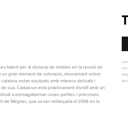
CAT
l seu talent per al disseny de mobles en la reunió de
TOT
s en un gran element de coloració, descansant sobre
ETI
s calaixos estan equipats amb mànecs delicats i
NAT
ns de cua. Cadascun està pràcticament dividit amb un
stinat a emmagatzemar coses petites i precioses.
00 de Wegner, que va ser rellançada el 2008 en la