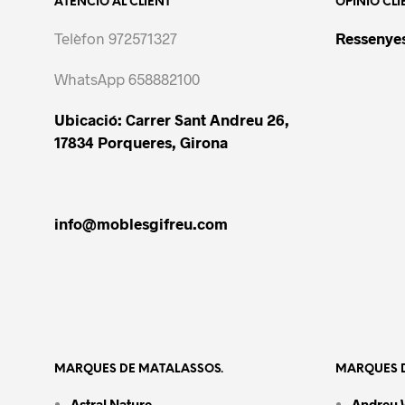
ATENCIÓ AL CLIENT
OPINIÓ CLI
Telèfon 972571327
Ressenyes
WhatsApp 658882100
Ubicació: Carrer Sant Andreu 26,
17834 Porqueres, Girona
info@moblesgifreu.com
MARQUES DE MATALASSOS.
MARQUES D
Astral Nature
Andreu 