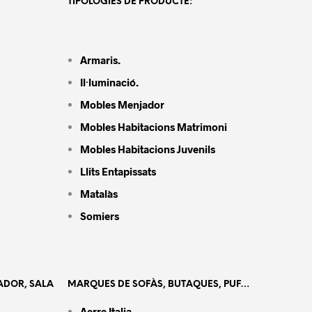
TIPOLOGIES DE PRODUCTE:
Armaris.
Il·luminació.
Mobles Menjador
Mobles Habitacions Matrimoni
Mobles Habitacions Juvenils
Llits Entapissats
Matalàs
Somiers
ADOR, SALA
MARQUES DE SOFÀS, BUTAQUES, PUF…
Aerre Italia