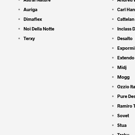
Auriga
Carl Ha
Dimaflex
Cattelan 
Noi Della Notte
Inclass 
Terxy
Desalto
Expormi
Extendo
Midj
Mogg
Ozzio Ita
Pure De
Ramiro 
Sovet
Stua
Treku