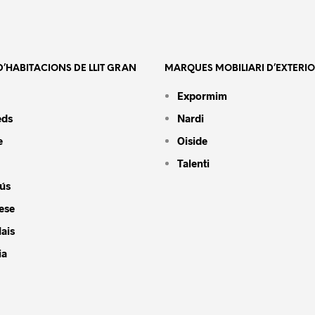
’HABITACIONS DE LLIT GRAN
MARQUES MOBILIARI D’EXTERI
Expormim
eds
Nardi
e
Oiside
Talenti
ús
ese
ais
ia