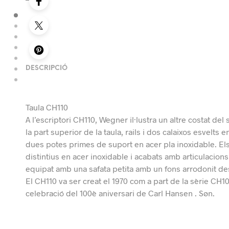
DESCRIPCIÓ
Taula CH110
A l’escriptori CH110, Wegner il·lustra un altre costat de
la part superior de la taula, rails i dos calaixos esvelt
dues potes primes de suport en acer pla inoxidable. El
distintius en acer inoxidable i acabats amb articulacio
equipat amb una safata petita amb un fons arrodonit de
El CH110 va ser creat el 1970 com a part de la sèrie CH1
celebració del 100è aniversari de Carl Hansen . Søn.