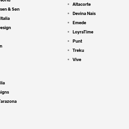
Altacorte
nsen & Søn
Devina Nais
Italia
Emede
Design
LoyraTime
Punt
n
Treku
Vive
lia
signs
Tarazona