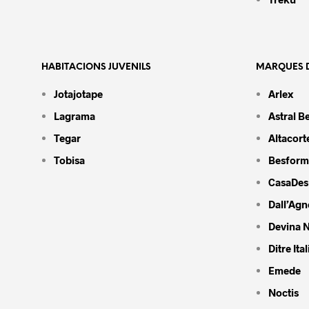
HABITACIONS JUVENILS
MARQUES D
Jotajotape
Arlex
Lagrama
Astral B
Tegar
Altacort
Tobisa
Besform
CasaDes
Dall’Agn
Devina N
Ditre Ital
Emede
Noctis