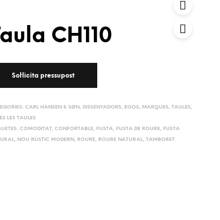
Taula CH110
EGORIES:
CARL HANSEN & SØN
,
DISSENYADORS
,
EOOS
,
MARQUES
,
TAULES
,
ES LES TAULES
QUETES:
COMODITAT
,
CONFORTABLE
,
FUSTA
,
FUSTA DE ROURE
,
FUSTA
URAL
,
NOU RÚSTIC MODERN
,
ROURE
,
ROURE NATURAL
,
TAMBORET