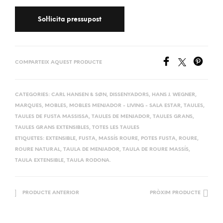
COMPARTEIX AQUEST PRODUCTE
CATEGORIES:
CARL HANSEN & SØN
,
DISSENYADORS
,
HANS J. WEGNER
,
MARQUES
,
MOBLES
,
MOBLES MENJADOR - LIVING - SALA ESTAR
,
TAULES
,
TAULES DE FUSTA MASSISSA
,
TAULES DE MENJADOR
,
TAULES GRANS
,
TAULES GRANS EXTENSIBLES
,
TOTES LES TAULES
ETIQUETES:
EXTENSIBLE
,
FUSTA
,
MASSÍS ROURE
,
POTES FUSTA
,
ROURE
,
ROURE NATURAL
,
TAULA DE MENJADOR
,
TAULA DE ROURE MASSÍS
,
TAULA EXTENSIBLE
,
TAULA RODONA.
PRODUCTE ANTERIOR
PRÒXIM PRODUCTE