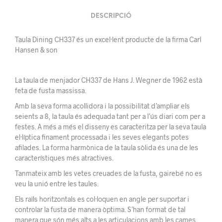
DESCRIPCIÓ
Taula Dining CH337 és un excel·lent producte de la firma Carl
Hansen & son
La taula de menjador CH337 de Hans J. Wegner de 1962 està
feta de fusta massissa.
Amb la seva forma acollidora i la possibilitat d’ampliar els
seients a 8, la taula és adequada tant per a l’ús diari com per a
festes. A més a més el disseny es caracteritza per la seva taula
el·líptica finament processada i les seves elegants potes
afilades. La forma harmònica de la taula sòlida és una de les
característiques més atractives.
Tanmateix amb les vetes creuades de la fusta, gairebé no es
veu la unió entre les taules.
Els raïls horitzontals es col·loquen en angle per suportar i
controlar la fusta de manera òptima. S’han format de tal
manera que són més alts a les articulacions amb les cames