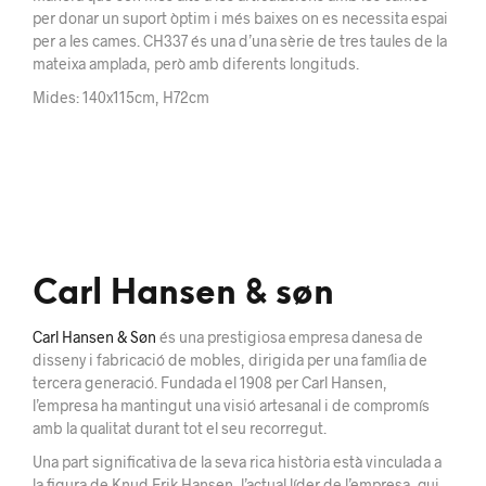
per donar un suport òptim i més baixes on es necessita espai
per a les cames. CH337 és una d’una sèrie de tres taules de la
mateixa amplada, però amb diferents longituds.
Mides: 140x115cm, H72cm
Carl Hansen & søn
Carl Hansen & Søn
és una prestigiosa empresa danesa de
disseny i fabricació de mobles, dirigida per una família de
tercera generació. Fundada el 1908 per Carl Hansen,
l’empresa ha mantingut una visió artesanal i de compromís
amb la qualitat durant tot el seu recorregut.
Una part significativa de la seva rica història està vinculada a
la figura de Knud Erik Hansen, l’actual líder de l’empresa, qui