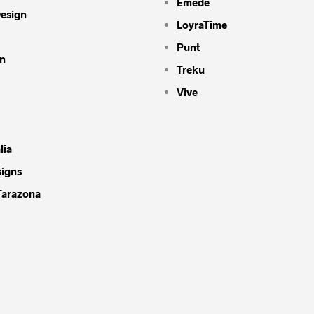
Emede
Design
LoyraTime
Punt
n
Treku
Vive
lia
signs
Tarazona