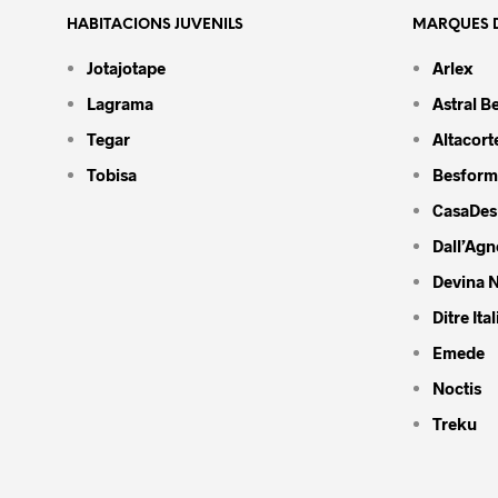
HABITACIONS JUVENILS
MARQUES D
Jotajotape
Arlex
Lagrama
Astral B
Tegar
Altacort
Tobisa
Besform
CasaDes
Dall’Agn
Devina N
Ditre Ital
Emede
Noctis
Treku