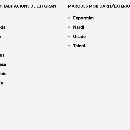
’HABITACIONS DE LLIT GRAN
MARQUES MOBILIARI D’EXTERI
Expormim
eds
Nardi
e
Oiside
Talenti
ús
ese
ais
ia