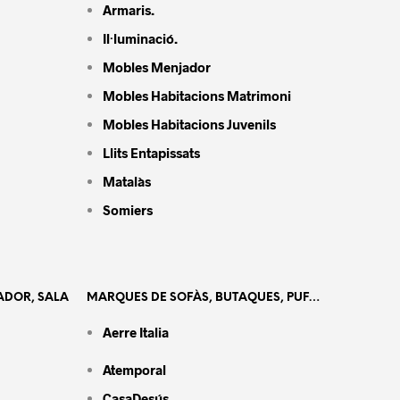
Armaris.
Il·luminació.
Mobles Menjador
Mobles Habitacions Matrimoni
Mobles Habitacions Juvenils
Llits Entapissats
Matalàs
Somiers
ADOR, SALA
MARQUES DE SOFÀS, BUTAQUES, PUF…
Aerre Italia
Atemporal
CasaDesús