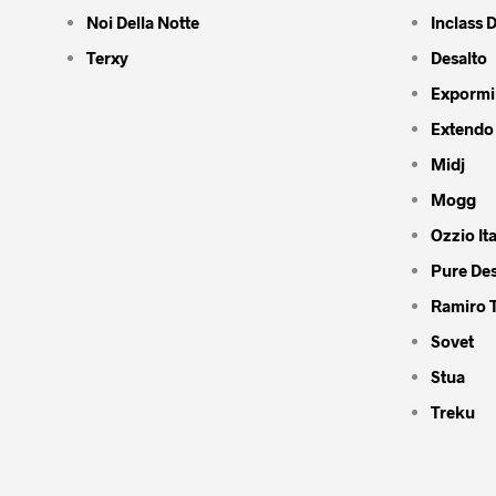
Noi Della Notte
Inclass 
Terxy
Desalto
Expormi
Extendo
Midj
Mogg
Ozzio Ita
Pure De
Ramiro 
Sovet
Stua
Treku