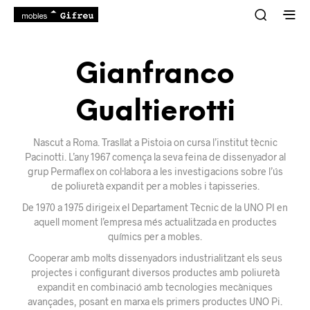
Gianfranco
Gualtierotti
Nascut a Roma. Trasllat a Pistoia on cursa l’institut tècnic
Pacinotti. L’any 1967 comença la seva feina de dissenyador al
grup Permaflex on col·labora a les investigacions sobre l’ús
de poliuretà expandit per a mobles i tapisseries.
De 1970 a 1975 dirigeix ​​el Departament Tècnic de la UNO PI en
aquell moment l’empresa més actualitzada en productes
químics per a mobles.
Cooperar amb molts dissenyadors industrialitzant els seus
projectes i configurant diversos productes amb poliuretà
expandit en combinació amb tecnologies mecàniques
avançades, posant en marxa els primers productes UNO Pi.