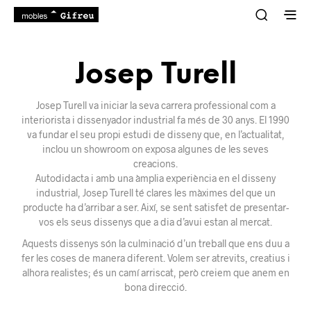
Josep Turell
Josep Turell va iniciar la seva carrera professional com a
interiorista i dissenyador industrial fa més de 30 anys. El 1990
va fundar el seu propi estudi de disseny que, en l’actualitat,
inclou un showroom on exposa algunes de les seves
creacions.
Autodidacta i amb una àmplia experiència en el disseny
industrial, Josep Turell té clares les màximes del que un
producte ha d’arribar a ser. Així, se sent satisfet de presentar-
vos els seus dissenys que a dia d’avui estan al mercat.
Aquests dissenys són la culminació d’un treball que ens duu a
fer les coses de manera diferent. Volem ser atrevits, creatius i
alhora realistes; és un camí arriscat, però creiem que anem en
bona direcció.