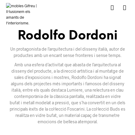
Rodolfo Dordoni
Un protagonista de l’arquitectura i del disseny italià, autor de
productes amb un encant sense fronteres i sense temps.
Amb una esfera d’activitat que abasta de l’arquitectura al
disseny del producte, a la direcció artística i al muntatge de
sales d’exposicions i mostres, Rodolfo Dordoni ha signat
alguns dels projectes més importants i famosos del disseny
italià, entre els quals destaca Lumiere, una relectura en clau
contemporània de la clàssica pantalla, realitzada en vidre
bufat i metall modelat a pressió, que s’ha convertit en un dels
principals èxits de la col·lecció Foscarini. La col·lecció Buds es
realitza en vidre bufat, un material capaç de transmetre
emocions de bellesa atemporal.