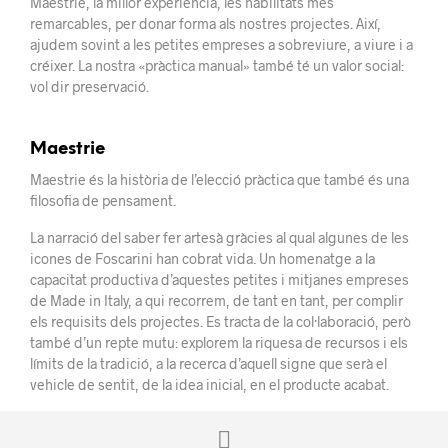
Maestrie, la millor experiència, les habilitats més
remarcables, per donar forma als nostres projectes. Així,
ajudem sovint a les petites empreses a sobreviure, a viure i a
créixer. La nostra «pràctica manual» també té un valor social:
vol dir preservació.
Maestrie
Maestrie és la història de l’elecció pràctica que també és una
filosofia de pensament.
La narració del saber fer artesà gràcies al qual algunes de les
icones de Foscarini han cobrat vida. Un homenatge a la
capacitat productiva d’aquestes petites i mitjanes empreses
de Made in Italy, a qui recorrem, de tant en tant, per complir
els requisits dels projectes. Es tracta de la col·laboració, però
també d’un repte mutu: explorem la riquesa de recursos i els
límits de la tradició, a la recerca d’aquell signe que serà el
vehicle de sentit, de la idea inicial, en el producte acabat.