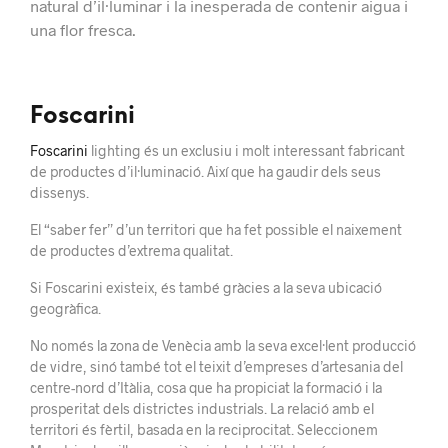
natural d’il·luminar i la inesperada de contenir aigua i
una flor fresca.
Foscarini
Foscarini
lighting és un exclusiu i molt interessant fabricant
de productes d’il·luminació. Així que ha gaudir dels seus
dissenys.
El “saber fer” d’un territori que ha fet possible el naixement
de productes d’extrema qualitat.
Si Foscarini existeix, és també gràcies a la seva ubicació
geogràfica.
No només la zona de Venècia amb la seva excel·lent producció
de vidre, sinó també tot el teixit d’empreses d’artesania del
centre-nord d’Itàlia, cosa que ha propiciat la formació i la
prosperitat dels districtes industrials. La relació amb el
territori és fèrtil, basada en la reciprocitat. Seleccionem