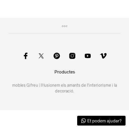
Productes
mobles Gifreu | Il·lusionem els amants de l'interiorisme i la
decoració.
Et podem ajudar?