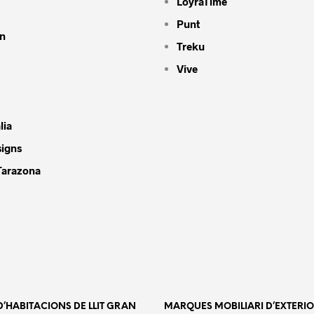
LoyraTime
Punt
n
Treku
Vive
lia
signs
Tarazona
’HABITACIONS DE LLIT GRAN
MARQUES MOBILIARI D’EXTERI