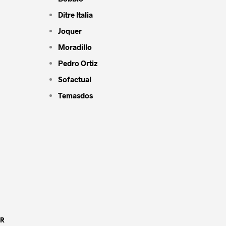
Ditre Italia
Joquer
Moradillo
Pedro Ortiz
Sofactual
Temasdos
OR