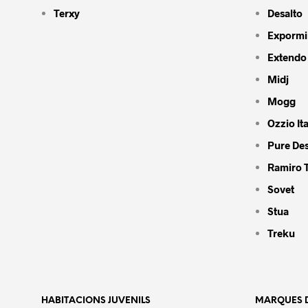
Terxy
Desalto
Expormi
Extendo
Midj
Mogg
Ozzio Ita
Pure De
Ramiro 
Sovet
Stua
Treku
HABITACIONS JUVENILS
MARQUES D