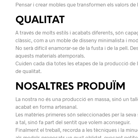
Pensar i crear mobles que transformen els valors de l’
QUALITAT
A través de molts estils i acabats diferents, són cap
clàssic, com a un moble de disseny minimalista i mo
No serà difícil enamorar-se de la fusta i de la pell. D
aquests materials atemporals.
Cuiden cada dia totes les etapes de la producció de l
de qualitat.
NOSALTRES PRODUÏM
La nostra no és una producció en massa, sinó un tal
acabat en forma artesanal.
Les matèries primeres són seleccionades per la seva 
a tal, sinó fa part del sentit que volem aconseguir.
Finalment el treball, recorda a les tècniques i la min
als models proposats un gust oblidat, evocant petites