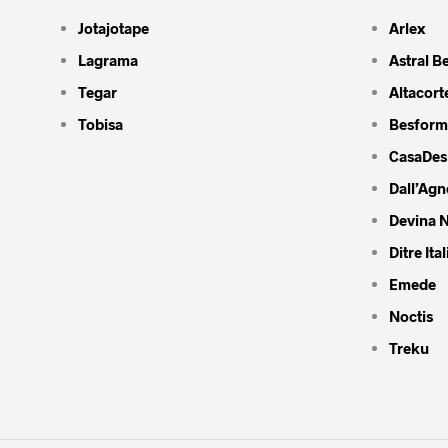
Jotajotape
Arlex
Lagrama
Astral B
Tegar
Altacort
Tobisa
Besform
CasaDes
Dall’Agn
Devina N
Ditre Ital
Emede
Noctis
Treku