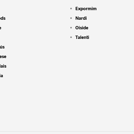
Expormim
eds
Nardi
e
Oiside
Talenti
ús
ese
ais
ia