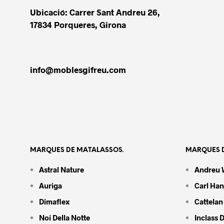
Ubicació: Carrer Sant Andreu 26,
17834 Porqueres, Girona
info@moblesgifreu.com
MARQUES DE MATALASSOS.
MARQUES D
Astral Nature
Andreu 
Auriga
Carl Ha
Dimaflex
Cattelan 
Noi Della Notte
Inclass 