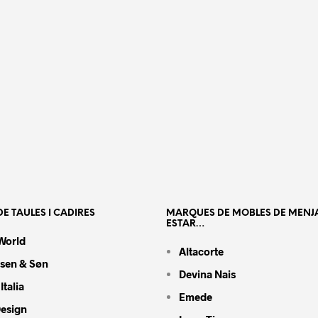
E TAULES I CADIRES
MARQUES DE MOBLES DE MENJ
ESTAR…
World
Altacorte
nsen & Søn
Devina Nais
Italia
Emede
Design