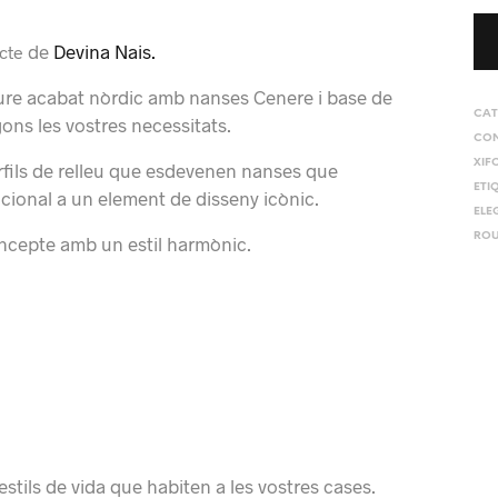
de
Devina Nais.
ucte
 roure acabat nòrdic amb nanses Cenere i base de
CAT
ons les vostres necessitats.
CON
XIF
 perfils de relleu que esdevenen nanses que
ETI
ional a un element de disseny icònic.
ELE
ROU
ncepte amb un estil harmònic.
estils de vida que habiten a les vostres cases.