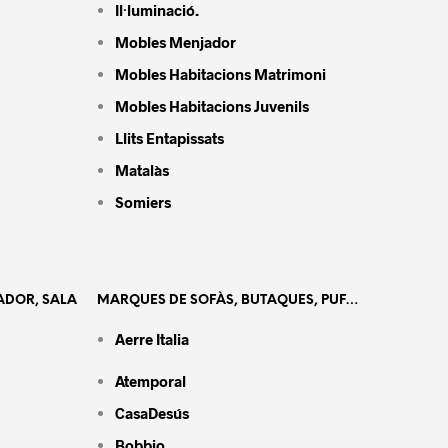
Il·luminació.
Mobles Menjador
Mobles Habitacions Matrimoni
Mobles Habitacions Juvenils
Llits Entapissats
Matalàs
Somiers
ADOR, SALA
MARQUES DE SOFÀS, BUTAQUES, PUF…
Aerre Italia
Atemporal
CasaDesús
Bobbio