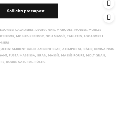
EGORIES:
CALAIXERES
,
DEVINA NAIS
,
MARQUES
,
MOBLES
,
MOBLES
TENIDOR
,
MOBLES REBEDOR
,
NOU MASSÍS
,
TAULETES, TOCADORS I
ONIERS
QUETES:
AMBIENT CÀLID
,
AMBIENT CLAR
,
ATEMPORAL
,
CÀLID
,
DEVINA NAIS
,
GANT
,
FUSTA MASSISSA
,
GRAN
,
MASSÍS
,
MASSÍS ROURE
,
MOLT GRAN
,
RE
,
ROURE NATURAL
,
RÚSTIC