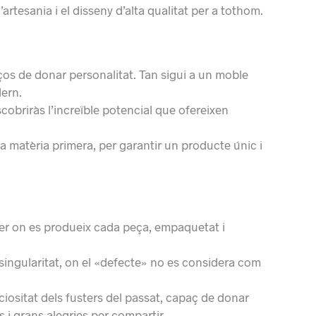
artesania i el disseny d’alta qualitat per a tothom.
aços de donar personalitat. Tan sigui a un moble
dern.
escobriràs l’increïble potencial que ofereixen
a matèria primera, per garantir un producte únic i
ler on es produeix cada peça, empaquetat i
singularitat, on el «defecte» no es considera com
uciositat dels fusters del passat, capaç de donar
 i grans alegries per compartir.