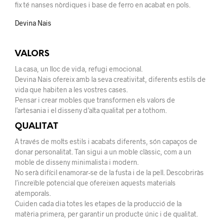
fix té nanses nòrdiques i base de ferro en acabat en pols.
Devina Nais
VALORS
La casa, un lloc de vida, refugi emocional.
Devina Nais ofereix amb la seva creativitat, diferents estils de
vida que habiten a les vostres cases.
Pensar i crear mobles que transformen els valors de
l’artesania i el disseny d’alta qualitat per a tothom.
QUALITAT
A través de molts estils i acabats diferents, són capaços de
donar personalitat. Tan sigui a un moble clàssic, com a un
moble de disseny minimalista i modern.
No serà difícil enamorar-se de la fusta i de la pell. Descobriràs
l’increïble potencial que ofereixen aquests materials
atemporals.
Cuiden cada dia totes les etapes de la producció de la
matèria primera, per garantir un producte únic i de qualitat.