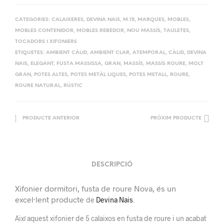
CATEGORIES:
CALAIXERES
,
DEVINA NAIS
,
M.15
,
MARQUES
,
MOBLES
,
MOBLES CONTENIDOR
,
MOBLES REBEDOR
,
NOU MASSÍS
,
TAULETES,
TOCADORS I XIFONIERS
ETIQUETES:
AMBIENT CÀLID
,
AMBIENT CLAR
,
ATEMPORAL
,
CÀLID
,
DEVINA
NAIS
,
ELEGANT
,
FUSTA MASSISSA
,
GRAN
,
MASSÍS
,
MASSÍS ROURE
,
MOLT
GRAN
,
POTES ALTES
,
POTES METÀL·LIQUES
,
POTES METALL
,
ROURE
,
ROURE NATURAL
,
RÚSTIC
PRODUCTE ANTERIOR
PRÒXIM PRODUCTE
DESCRIPCIÓ
Xifonier dormitori, fusta de roure Nova, és un
excel·lent producte
de
Devina Nais
.
Així aquest xifonier de 5 calaixos en fusta de roure i un acabat