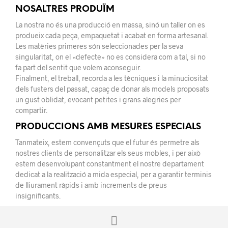
NOSALTRES PRODUÏM
La nostra no és una producció en massa, sinó un taller on es
produeix cada peça, empaquetat i acabat en forma artesanal.
Les matèries primeres són seleccionades per la seva
singularitat, on el «defecte» no es considera com a tal, si no
fa part del sentit que volem aconseguir.
Finalment, el treball, recorda a les tècniques i la minuciositat
dels fusters del passat, capaç de donar als models proposats
un gust oblidat, evocant petites i grans alegries per
compartir.
PRODUCCIONS AMB MESURES ESPECIALS
Tanmateix, estem convençuts que el futur és permetre als
nostres clients de personalitzar els seus mobles, i per això
estem desenvolupant constantment el nostre departament
dedicat a la realització a mida especial, per a garantir terminis
de lliurament ràpids i amb increments de preus
insignificants.