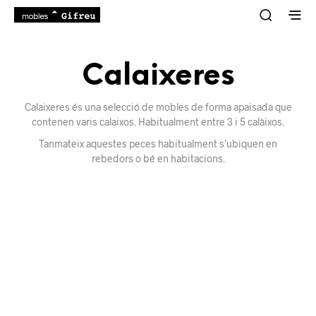
Calaixeres
Calaixeres és una selecció de mobles de forma apaisada que
contenen varis calaixos. Habitualment entre 3 i 5 calàixos.
Tanmateix aquestes peces habitualment s’ubiquen en
rebedors o bé en habitacions.