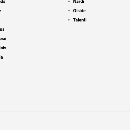
eds
Nardi
e
Oiside
Talenti
ús
ese
ais
ia