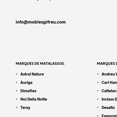
info@moblesgifreu.com
MARQUES DE MATALASSOS.
MARQUES D
Astral Nature
Andreu 
Auriga
Carl Ha
Dimaflex
Cattelan 
Noi Della Notte
Inclass 
Terxy
Desalto
Expormi