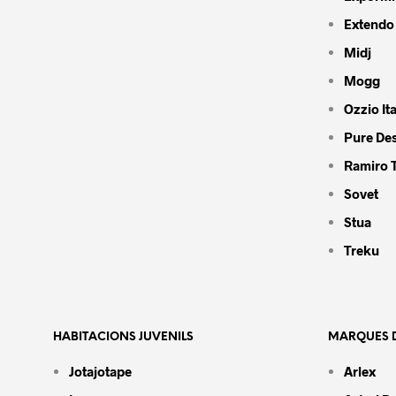
Extendo
Midj
Mogg
Ozzio Ita
Pure De
Ramiro 
Sovet
Stua
Treku
HABITACIONS JUVENILS
MARQUES D
Jotajotape
Arlex