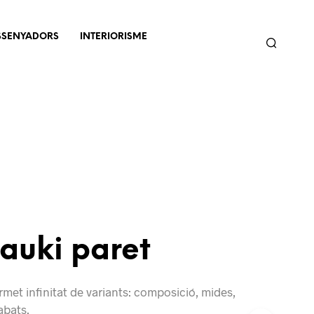
SSENYADORS
INTERIORISME
auki paret
met infinitat de variants: composició, mides,
abats.