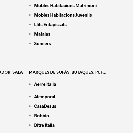
Mobles Habitacions Matrimoni
Mobles Habitacions Juvenils
Llits Entapissats
Matalàs
Somiers
ADOR, SALA
MARQUES DE SOFÀS, BUTAQUES, PUF…
Aerre Italia
Atemporal
CasaDesús
Bobbio
Ditre Italia