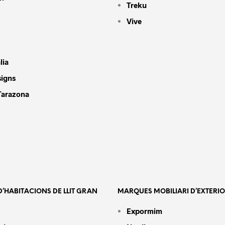
Treku
Vive
lia
signs
Tarazona
’HABITACIONS DE LLIT GRAN
MARQUES MOBILIARI D’EXTERI
Expormim