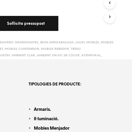
EGORIES:
DISSENYADORS
,
IBON ARRIZABALAGA
,
LAUKI
,
MOBLES
,
MOBLES
ET
,
MOBLES CONTENIDOR
,
MOBLES REBEDOR
,
TREKU
QUETES:
AMBIENT CLAR
,
AMBIENT UN XIC DE COLOR
,
ATEMPORAL
,
NATE
,
IBON ARRIZABALAGA
,
LAUKI
,
MODERN
,
MODULAR
,
SENSE TIRADOR
,
KU
TIPOLOGIES DE PRODUCTE:
Armaris.
Il·luminació.
Mobles Menjador