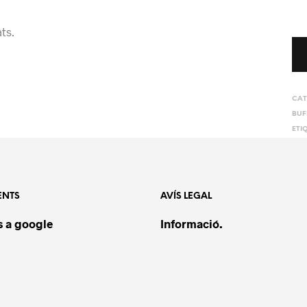
ts.
CAT
BUF
ETI
GRA
TRE
ENTS
AVÍS LEGAL
 a google
Informació.