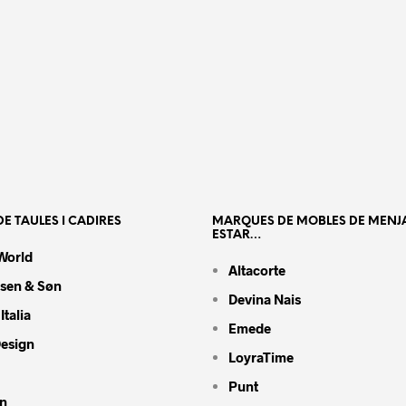
E TAULES I CADIRES
MARQUES DE MOBLES DE MENJ
ESTAR…
World
Altacorte
nsen & Søn
Devina Nais
Italia
Emede
Design
LoyraTime
Punt
n