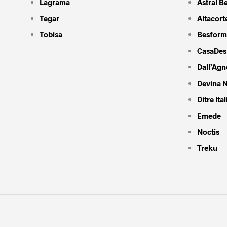
Lagrama
Astral B
Tegar
Altacort
Tobisa
Besform
CasaDes
Dall’Agn
Devina N
Ditre Ital
Emede
Noctis
Treku