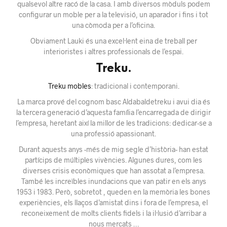
qualsevol
altre
racó
de la casa.
I
amb
diversos mòduls
podem
configurar
un moble
per a la
televisió, un
aparador
i
fins i tot
una
còmoda
per a l’oficina
.
Obviament Lauki és una excel·lent eina de treball per
interioristes i altres professionals de l’espai.
Treku.
Treku mobles
: tradicional i contemporani.
La marca prové del cognom basc Aldabaldetreku i avui dia és
la tercera generació d’aquesta família l’encarregada de dirigir
l’empresa, heretant així la millor de les tradicions: dedicar-se a
una professió apassionant.
Durant aquests anys -més de mig segle d’història- han estat
partícips de múltiples vivències. Algunes dures, com les
diverses crisis econòmiques que han assotat a l’empresa.
També les increïbles inundacions que van patir en els anys
1953 i 1983. Però, sobretot , queden en la memòria les bones
experiències, els llaços d’amistat dins i fora de l’empresa, el
reconeixement de molts clients fidels i la il·lusió d’arribar a
nous mercats …