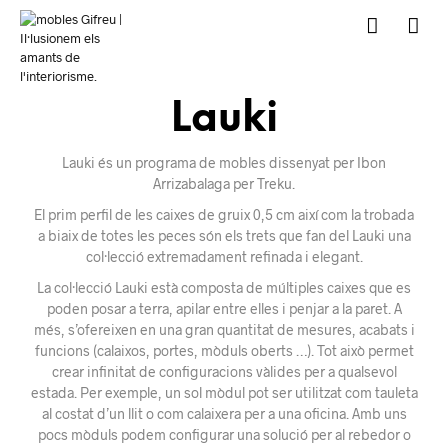
Lauki
Lauki és un programa de mobles dissenyat per Ibon
Arrizabalaga per Treku.
El prim
perfil de les
caixes
de
gruix
0,5
cm
així
com la trobada
a biaix
de totes
les
peces
són els
trets que
fan del
Lauki
una
col·lecció
extremadament
refinada i
elegant.
La col·lecció
Lauki
està
composta de
múltiples
caixes que
es
poden
posar a terra
, apilar
entre elles i
penjar
a
la paret.
A
més,
s’ofereixen en una
gran
quantitat
de mesures,
acabats
i
funcions
(
calaixos
, portes
, mòduls
oberts
…
)
.
Tot això
permet
crear
infinitat
de configuracions
vàlides
per a qualsevol
estada.
Per exemple
, un sol
mòdul pot ser
utilitzat
com
tauleta
al costat
d’un llit
o
com
calaixera
per a una oficina
.
Amb
uns
pocs
mòduls
podem configurar
una solució per al
rebedor
o