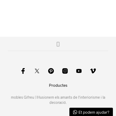
Productes
mobles Gifreu | Il·lusionem els amants de l'interiorisme i la
decoració.
Et podem ajudar?