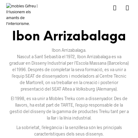
Ibon Arrizabalaga
Ibon Arrizabalaga.
Nascut a Sant Sebastià el 1972, Ibon Arrizabalaga es va
graduar en Disseny Industrial per l’Escola Massana (Barcelona)
el 1996. Després de completar la seva formació, es va unir a
l’equip SEAT de dissenyadors i modeladors al Centre Tècnic
de Martorell, on va treballar en la creació i posterior
presentació del SEAT Altea a Volksburg (Alemanya).
El 1998, es va unir a Mobles Treku com a dissenyador. Des de
llavors, ha estat part de TARTE, l’equip responsable de la
gestió del disseny de la gamma de productes Treku tant per a
la llar i la línia industrial.
La sobrietat, l’elegància i la senzillesa són les principals
característiques dels seus dissenys.