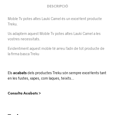
DESCRIPCIÓ
Moble Tv potes altes Lauki Camel és un excel·lent producte
Treku.
Us adaptem aquest Moble Tv potes altes Lauki Camel a les
vostres necessitats.
Evidentment aquest moble té arreu l’adn de tot producte de
la firma basca Treku
Els
acabats
dels productes Treku són sempre excel·lents tant
en les fustes, xapes, com laques, teixits…
Consulta Acabats >