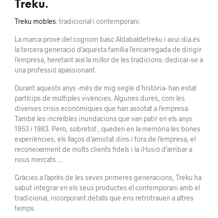
Treku.
Treku mobles
: tradicional i contemporani.
La marca prové del cognom basc Aldabaldetreku i avui dia és
la tercera generació d’aquesta família l’encarregada de dirigir
l’empresa, heretant així la millor de les tradicions: dedicar-se a
una professió apassionant.
Durant aquests anys -més de mig segle d’història- han estat
partícips de múltiples vivències. Algunes dures, com les
diverses crisis econòmiques que han assotat a l’empresa.
També les increïbles inundacions que van patir en els anys
1953 i 1983. Però, sobretot , queden en la memòria les bones
experiències, els llaços d’amistat dins i fora de l’empresa, el
reconeixement de molts clients fidels i la il·lusió d’arribar a
nous mercats …
Gràcies a l’après de les seves primeres generacions, Treku ha
sabut integrar en els seus productes el contemporani amb el
tradicional, incorporant detalls que ens retrotrauen a altres
temps.