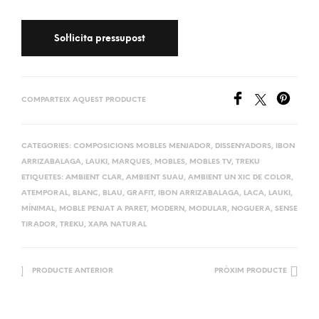
COMPARTEIX AQUEST PRODUCTE
CATEGORIES:
COMPOSICIONS MOBLES MENJADOR
,
DISSENYADORS
,
IBON
ARRIZABALAGA
,
LAUKI
,
MARQUES
,
MOBLES
,
MOBLES TV
,
TREKU
ETIQUETES:
AMBIENT CLAR
,
AMBIENT SUAU
,
AMBIENT UN XIC DE COLOR
,
ATEMPORAL
,
BLANC
,
BLAU
,
GRAFIT
,
IBON ARRIZABALAGA
,
LACA
,
LAUKI
,
MÍNIMAL
,
MOBLE PENJAT A PARET
,
MODERN
,
MODULAR
,
NOGUERA
,
SENSE
TIRADOR
,
TREKU
,
XAPA NATURAL
PRODUCTE ANTERIOR
PRÒXIM PRODUCTE